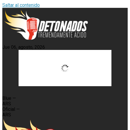
Saltar al contenido
Jue 06, agosto, 2026
11:00,
27
°C
Blue
—
ARS
Oficial
—
ARS