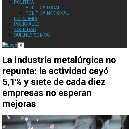
POLÍTICA
POLÍTICA LOCAL
POLÍTICA NACIONAL
ECONOMÍA
POLICIALES
SOCIEDAD
QUIENES SOMOS
X
La industria metalúrgica no
repunta: la actividad cayó
5,1% y siete de cada diez
empresas no esperan
mejoras