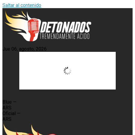
Saltar al contenido
Jue 06, agosto, 2026
15:37,
30
°C
Blue
—
ARS
Oficial
—
ARS