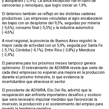
y autopartes (-2,9%). La única excepción fue el rubro de
carrocerías y remolques, que logró crecer un 1,9%.
El deterioro también se reflejó en las distintas cadenas
productivas. Las empresas vinculadas al agro encabezaron
las bajas con un desplome del 9,5%, seguidas por minería
(-5,6%), consumo final (-5,5%) y la industria automotriz
(-4,6%).
A nivel regional, la provincia de Buenos Aires registró la
mayor caída de actividad con un 5,9%, seguida por Santa Fe
(-5,1%), Córdoba (-4,1%), Entre Ríos (-3,8%) y Mendoza
(-2,4%).
El panorama para los próximos meses tampoco genera
optimismo. El relevamiento de ADIMRA revela que siete de
cada diez empresas no esperan una mejora en la producción
durante el próximo trimestre, lo que evidencia la
incertidumbre que atraviesa el sector.
El presidente de ADIMRA, Elio Del Re, advirtió que la
recuperación aún enfrenta importantes desafíos y sostuvo
que será necesario impulsar medidas que favorezcan la
inversión, la producción y el sostenimiento del empleo para
revertir la tendencia negativa.