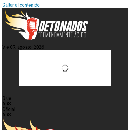
Saltar al contenido
Vie 07, agosto, 2026
15:18,
20
°C
Blue
—
ARS
Oficial
—
ARS